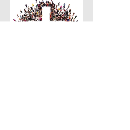
Rufen Sie uns
gerne an
+49 681 93316789
(auch via
WhatsApp